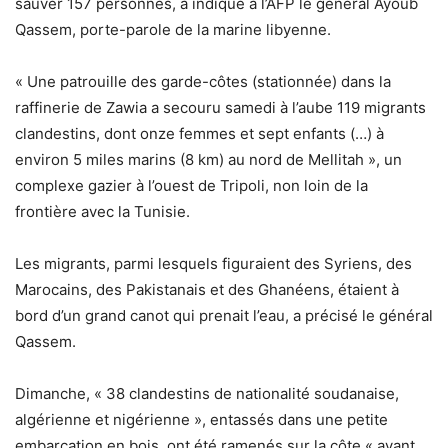
sauver 157 personnes, a indiqué à l’AFP le général Ayoub
Qassem, porte-parole de la marine libyenne.
« Une patrouille des garde-côtes (stationnée) dans la
raffinerie de Zawia a secouru samedi à l’aube 119 migrants
clandestins, dont onze femmes et sept enfants (…) à
environ 5 miles marins (8 km) au nord de Mellitah », un
complexe gazier à l’ouest de Tripoli, non loin de la
frontière avec la Tunisie.
Les migrants, parmi lesquels figuraient des Syriens, des
Marocains, des Pakistanais et des Ghanéens, étaient à
bord d’un grand canot qui prenait l’eau, a précisé le général
Qassem.
Dimanche, « 38 clandestins de nationalité soudanaise,
algérienne et nigérienne », entassés dans une petite
embarcation en bois, ont été ramenés sur la côte « avant