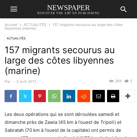
NEWSPAPER
DISCOVER THE ART OF PUBLISHING
Accueil
ACTUALITÉS
157 migrants secourus au large des côtes
libyennes (marine)
ACTUALITÉS
157 migrants secourus au
large des côtes libyennes
(marine)
264
0
Par
-
3 avril 2017
Les deux opérations qui se sont déroulées samedi et
dimanche près de Zawia (45 km à l’ouest de Tripoli) et
Sabratah (70 km à l’ouest de la capitale) ont permis de