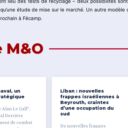
nt lieu des tests de recyclage – deux possibilités sont
i qu’une étude de mise sur le marché. Un autre modèle 
 prochain à Fécamp.
de M&O
aval, un
Liban : nouvelles
ratégique
frappes israéliennes à
Beyrouth, craintes
d’une occupation du
 Alan Le Gall*,
sud
ière
ment de combat
De nouvelles frappes