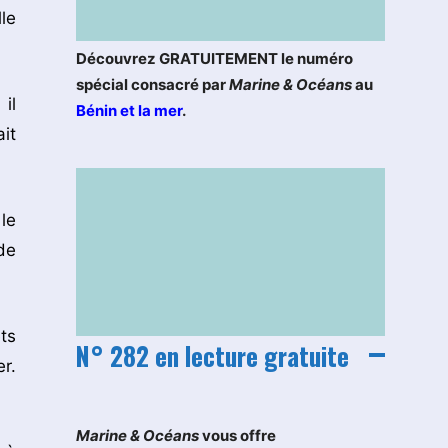
le
Découvrez GRATUITEMENT le numéro
spécial consacré par
Marine & Océans
au
il
Bénin et la mer
.
it
le
de
ts
N° 282 en lecture gratuite
r.
M
arine & Océans
vous offre