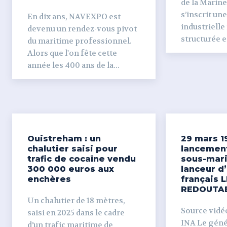
de la Marine
s’inscrit un
En dix ans, NAVEXPO est
industrielle
devenu un rendez-vous pivot
structurée et
du maritime professionnel.
Alors que l'on fête cette
année les 400 ans de la...
Ouistreham : un
29 mars 1
chalutier saisi pour
lancemen
trafic de cocaïne vendu
sous-mari
300 000 euros aux
lanceur d
enchères
français L
REDOUTA
Un chalutier de 18 mètres,
Source vidéo 
saisi en 2025 dans le cadre
INA Le génér
d’un trafic maritime de