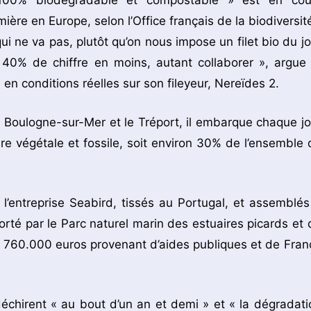
 100% biodégradable et compostable » est en cou
ère en Europe, selon l’Office français de la biodiversit
qui ne va pas, plutôt qu’on nous impose un filet bio du jo
40% de chiffre en moins, autant collaborer », argue 
en conditions réelles sur son fileyeur, Nereïdes 2.
e Boulogne-sur-Mer et le Tréport, il embarque chaque jo
e végétale et fossile, soit environ 30% de l’ensemble 
’entreprise Seabird, tissés au Portugal, et assemblés
rté par le Parc naturel marin des estuaires picards et 
e 760.000 euros provenant d’aides publiques et de Fran
échirent « au bout d’un an et demi » et « la dégradati