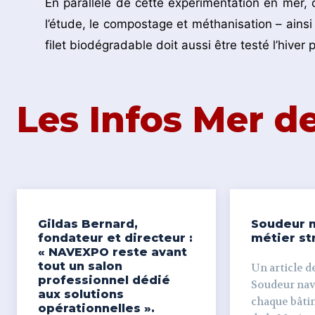
En parallèle de cette expérimentation en mer, o
l’étude, le compostage et méthanisation – ains
filet biodégradable doit aussi être testé l’hiver
Les Infos Mer 
Gildas Bernard,
Soudeur n
fondateur et directeur :
métier st
« NAVEXPO reste avant
tout un salon
Un article de
professionnel dédié
Soudeur naval Derr
aux solutions
chaque bâti
opérationnelles ».