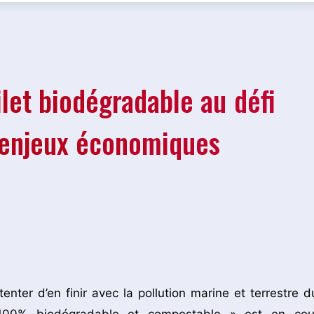
let biodégradable au défi
t enjeux économiques
nter d’en finir avec la pollution marine et terrestre d