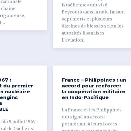
 nationale
israéliennes ont visé
e chaîne
Beyrouth dans la nuit, faisant
 rigoureuse,
sept morts et plusieurs
...
dizaines de blessés selon les
autorités libanaises.
L’aviation...
967 :
France – Philippines : un
t du premier
accord pour renforcer
n nucléaire
la coopération militaire
’engins
en Indo-Pacifique
E
BLE
La France et les Philippines
ont signé un accord
du 9 juillet 1969 :
permettant à leurs forces
al de Gaulle est