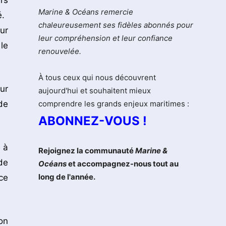
rs
Marine & Océans remercie
é.
chaleureusement ses fidèles abonnés pour
ur
leur compréhension et leur confiance
le
renouvelée.
À tous ceux qui nous découvrent
ur
aujourd'hui et souhaitent mieux
de
comprendre les grands enjeux maritimes :
ABONNEZ-VOUS !
 à
Rejoignez la communauté
Marine &
de
Océans
et accompagnez-nous tout au
long de l'année.
ce
on