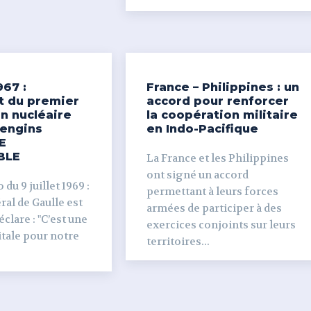
967 :
France – Philippines : un
t du premier
accord pour renforcer
n nucléaire
la coopération militaire
’engins
en Indo-Pacifique
E
BLE
La France et les Philippines
ont signé un accord
du 9 juillet 1969 :
permettant à leurs forces
al de Gaulle est
armées de participer à des
clare : "C’est une
exercices conjoints sur leurs
tale pour notre
territoires...