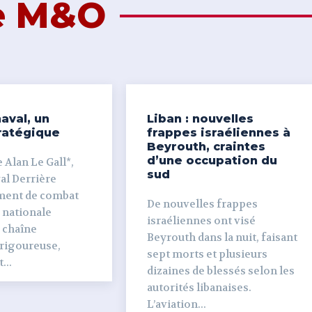
de M&O
aval, un
Liban : nouvelles
ratégique
frappes israéliennes à
Beyrouth, craintes
d’une occupation du
 Alan Le Gall*,
sud
ière
ment de combat
De nouvelles frappes
 nationale
israéliennes ont visé
e chaîne
Beyrouth dans la nuit, faisant
 rigoureuse,
sept morts et plusieurs
...
dizaines de blessés selon les
autorités libanaises.
L’aviation...