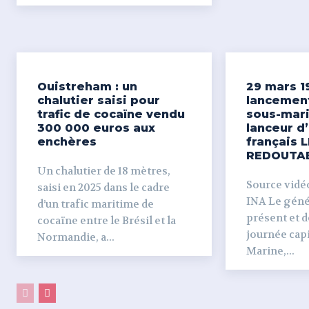
Ouistreham : un
29 mars 1
chalutier saisi pour
lancemen
trafic de cocaïne vendu
sous-mari
300 000 euros aux
lanceur d
enchères
français L
REDOUTA
Un chalutier de 18 mètres,
Source vidéo 
saisi en 2025 dans le cadre
INA Le génér
d’un trafic maritime de
présent et dé
cocaïne entre le Brésil et la
journée capi
Normandie, a...
Marine,...