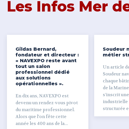
Les Infos Mer 
Gildas Bernard,
Soudeur n
fondateur et directeur :
métier st
« NAVEXPO reste avant
tout un salon
Un article de
professionnel dédié
Soudeur naval Derr
aux solutions
chaque bâti
opérationnelles ».
de la Marine
s’inscrit un
En dix ans, NAVEXPO est
industrielle
devenu un rendez-vous pivot
structurée et
du maritime professionnel.
Alors que l'on fête cette
année les 400 ans de la...