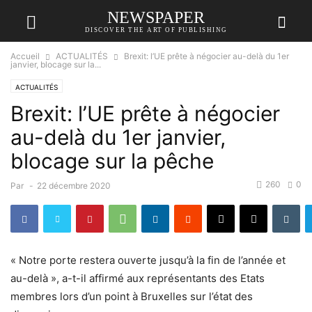
NEWSPAPER
DISCOVER THE ART OF PUBLISHING
Accueil
ACTUALITÉS
Brexit: l’UE prête à négocier au-delà du 1er
janvier, blocage sur la...
ACTUALITÉS
Brexit: l’UE prête à négocier
au-delà du 1er janvier,
blocage sur la pêche
260
0
Par
-
22 décembre 2020
« Notre porte restera ouverte jusqu’à la fin de l’année et
au-delà », a-t-il affirmé aux représentants des Etats
membres lors d’un point à Bruxelles sur l’état des