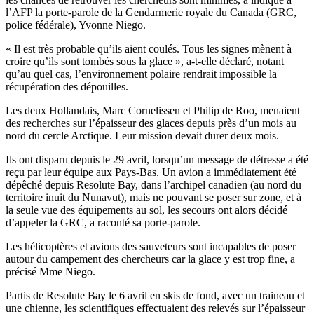
l’AFP la porte-parole de la Gendarmerie royale du Canada (GRC,
police fédérale), Yvonne Niego.
« Il est très probable qu’ils aient coulés. Tous les signes mènent à
croire qu’ils sont tombés sous la glace », a-t-elle déclaré, notant
qu’au quel cas, l’environnement polaire rendrait impossible la
récupération des dépouilles.
Les deux Hollandais, Marc Cornelissen et Philip de Roo, menaient
des recherches sur l’épaisseur des glaces depuis près d’un mois au
nord du cercle Arctique. Leur mission devait durer deux mois.
Ils ont disparu depuis le 29 avril, lorsqu’un message de détresse a été
reçu par leur équipe aux Pays-Bas. Un avion a immédiatement été
dépêché depuis Resolute Bay, dans l’archipel canadien (au nord du
territoire inuit du Nunavut), mais ne pouvant se poser sur zone, et à
la seule vue des équipements au sol, les secours ont alors décidé
d’appeler la GRC, a raconté sa porte-parole.
Les hélicoptères et avions des sauveteurs sont incapables de poser
autour du campement des chercheurs car la glace y est trop fine, a
précisé Mme Niego.
Partis de Resolute Bay le 6 avril en skis de fond, avec un traineau et
une chienne, les scientifiques effectuaient des relevés sur l’épaisseur