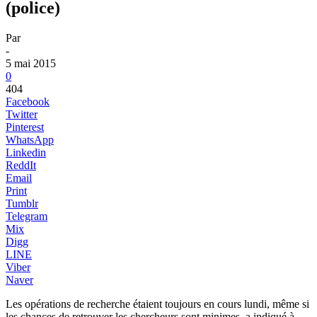
(police)
Par
-
5 mai 2015
0
404
Facebook
Twitter
Pinterest
WhatsApp
Linkedin
ReddIt
Email
Print
Tumblr
Telegram
Mix
Digg
LINE
Viber
Naver
Les opérations de recherche étaient toujours en cours lundi, même si
les chances de retrouver les chercheurs sont minimes, a indiqué à