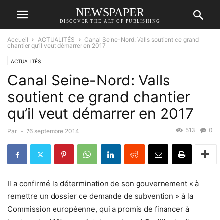
NEWSPAPER
DISCOVER THE ART OF PUBLISHING
Accueil
ACTUALITÉS
Canal Seine-Nord: Valls soutient ce grand
chantier qu’il veut démarrer en 2017
ACTUALITÉS
Canal Seine-Nord: Valls
soutient ce grand chantier
qu’il veut démarrer en 2017
513
0
Par
-
26 septembre 2014
Il a confirmé la détermination de son gouvernement « à
remettre un dossier de demande de subvention » à la
Commission européenne, qui a promis de financer à