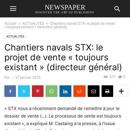
NEWSPAPER
DISCOVER THE ART OF PUBLISHING
Accueil
ACTUALITÉS
Chantiers navals STX: le projet de vente
« toujours existant » (directeur général)
ACTUALITÉS
Chantiers navals STX: le
projet de vente « toujours
existant » (directeur général)
377
0
Par
-
27 janvier 2015
« STX nous a récemment demandé de remettre à jour le
dossier de vente (…). Le processus de vente est toujours
existant », a expliqué M. Castaing à la presse, à l’issue