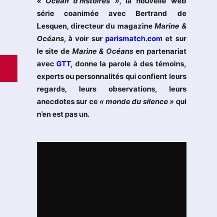
« Océan d’histoires »
, la nouvelle web
série coanimée avec Bertrand de
Lesquen, directeur du magazine
Marine &
Océans
, à voir sur
parismatch.com
et sur
le site de
Marine & Océans
en partenariat
avec
GTT
, donne la parole à des témoins,
experts ou personnalités qui confient leurs
regards, leurs observations, leurs
anecdotes sur ce
« monde du silence »
qui
n’en est pas un.