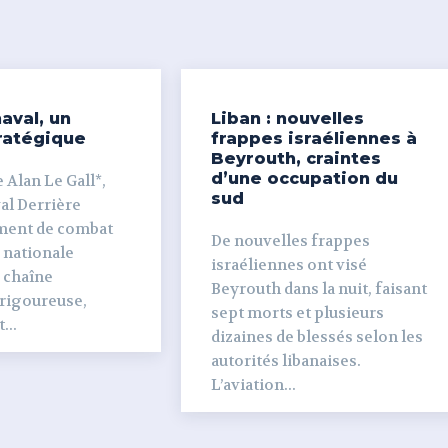
aval, un
Liban : nouvelles
ratégique
frappes israéliennes à
Beyrouth, craintes
d’une occupation du
 Alan Le Gall*,
sud
ière
ment de combat
De nouvelles frappes
 nationale
israéliennes ont visé
e chaîne
Beyrouth dans la nuit, faisant
 rigoureuse,
sept morts et plusieurs
...
dizaines de blessés selon les
autorités libanaises.
L’aviation...