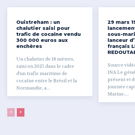
Ouistreham : un
29 mars 1
chalutier saisi pour
lancemen
trafic de cocaïne vendu
sous-mari
300 000 euros aux
lanceur d
enchères
français L
REDOUTA
Un chalutier de 18 mètres,
Source vidéo 
saisi en 2025 dans le cadre
INA Le génér
d’un trafic maritime de
présent et dé
cocaïne entre le Brésil et la
journée capi
Normandie, a...
Marine,...