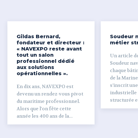
Gildas Bernard,
Soudeur n
fondateur et directeur :
métier st
« NAVEXPO reste avant
tout un salon
Un article de
professionnel dédié
Soudeur naval Derr
aux solutions
chaque bâti
opérationnelles ».
de la Marine
s’inscrit un
En dix ans, NAVEXPO est
industrielle
devenu un rendez-vous pivot
structurée et
du maritime professionnel.
Alors que l'on fête cette
année les 400 ans de la...