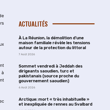
de
ACTUALITÉS
rs
À La Réunion, la démolition d’une
maison familiale révèle les tensions
ux
autour de la protection du littoral
7 Août 2026
nt
Sommet vendredi à Jeddah des
dirigeants saoudien, turc et
 à
pakistanais (source proche du
nt
gouvernement saoudien)
6 Août 2026
Arctique: mort « très inhabituelle »
ec
et inexpliquée de rennes au Svalbard