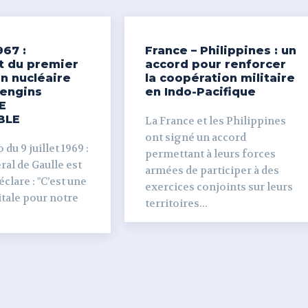
967 :
France – Philippines : un
t du premier
accord pour renforcer
n nucléaire
la coopération militaire
’engins
en Indo-Pacifique
E
BLE
La France et les Philippines
ont signé un accord
du 9 juillet 1969 :
permettant à leurs forces
al de Gaulle est
armées de participer à des
clare : "C’est une
exercices conjoints sur leurs
tale pour notre
territoires...