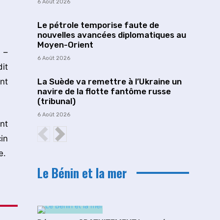
6 Août 2026
Le pétrole temporise faute de
nouvelles avancées diplomatiques au
Moyen-Orient
 –
6 Août 2026
it
nt
La Suède va remettre à l’Ukraine un
navire de la flotte fantôme russe
(tribunal)
6 Août 2026
nt
in
e.
Le Bénin et la mer