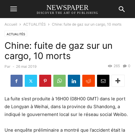
NEWSPAPER
DISCOVER THE ART OF PUBLISHING
Accueil
ACTUALITÉS
Chine: fuite de gaz sur un cargo, 10 morts
ACTUALITÉS
Chine: fuite de gaz sur un
cargo, 10 morts
265
0
Par
-
26 mai 2019
La fuite s’est produite à 16H00 (08H00 GMT) dans le port
de Longyan à Weihai, dans la province du Shandong, a
indiqué le gouvernement local sur le réseau social Weibo.
Une enquête préliminaire a montré que l’accident était la