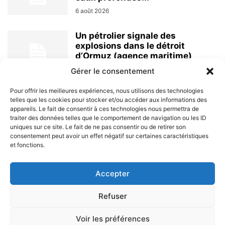
6 août 2026
Un pétrolier signale des
explosions dans le détroit
d’Ormuz (agence maritime)
6 août 2026
Gérer le consentement
Pour offrir les meilleures expériences, nous utilisons des technologies
telles que les cookies pour stocker et/ou accéder aux informations des
appareils. Le fait de consentir à ces technologies nous permettra de
traiter des données telles que le comportement de navigation ou les ID
uniques sur ce site. Le fait de ne pas consentir ou de retirer son
consentement peut avoir un effet négatif sur certaines caractéristiques
et fonctions.
À PROPOS
Accepter
SUIVEZ NOUS
Refuser
Voir les préférences