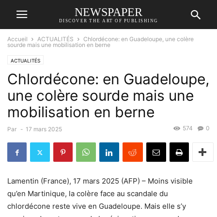
NEWSPAPER
DISCOVER THE ART OF PUBLISHING
Accueil
ACTUALITÉS
Chlordécone: en Guadeloupe, une colère
sourde mais une mobilisation en berne
ACTUALITÉS
Chlordécone: en Guadeloupe,
une colère sourde mais une
mobilisation en berne
574
0
Par
-
17 mars 2025
Lamentin (France), 17 mars 2025 (AFP) – Moins visible
qu’en Martinique, la colère face au scandale du
chlordécone reste vive en Guadeloupe. Mais elle s’y