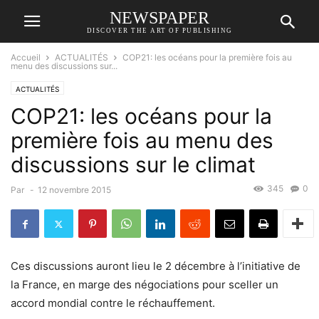
NEWSPAPER
DISCOVER THE ART OF PUBLISHING
Accueil
ACTUALITÉS
COP21: les océans pour la première fois au
menu des discussions sur...
ACTUALITÉS
COP21: les océans pour la
première fois au menu des
discussions sur le climat
345
0
Par
-
12 novembre 2015
Ces discussions auront lieu le 2 décembre à l’initiative de
la France, en marge des négociations pour sceller un
accord mondial contre le réchauffement.