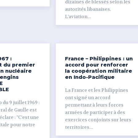
dizaines de blessés selon les
autorités libanaises.
L’aviation...
967 :
France – Philippines : un
t du premier
accord pour renforcer
n nucléaire
la coopération militaire
’engins
en Indo-Pacifique
E
BLE
La France et les Philippines
ont signé un accord
du 9 juillet 1969 :
permettant à leurs forces
al de Gaulle est
armées de participer à des
clare : "C’est une
exercices conjoints sur leurs
tale pour notre
territoires...