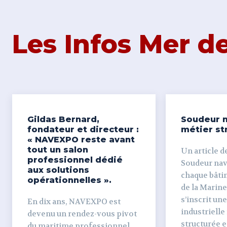
Les Infos Mer 
Gildas Bernard,
Soudeur n
fondateur et directeur :
métier st
« NAVEXPO reste avant
tout un salon
Un article de
professionnel dédié
Soudeur naval Derr
aux solutions
chaque bâti
opérationnelles ».
de la Marine
s’inscrit un
En dix ans, NAVEXPO est
industrielle
devenu un rendez-vous pivot
structurée et
du maritime professionnel.