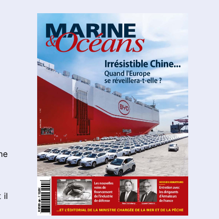
ne
 il