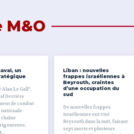
de M&O
aval, un
Liban : nouvelles
ratégique
frappes israéliennes à
Beyrouth, craintes
d’une occupation du
 Alan Le Gall*,
sud
ière
ment de combat
De nouvelles frappes
 nationale
israéliennes ont visé
e chaîne
Beyrouth dans la nuit, faisant
 rigoureuse,
sept morts et plusieurs
...