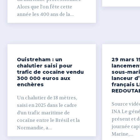
Alors que l'on fête cette
année les 400 ans de la...
Ouistreham : un
29 mars 1
chalutier saisi pour
lancemen
trafic de cocaïne vendu
sous-mari
300 000 euros aux
lanceur d
enchères
français L
REDOUTA
Un chalutier de 18 mètres,
Source vidéo 
saisi en 2025 dans le cadre
INA Le génér
d’un trafic maritime de
présent et dé
cocaïne entre le Brésil et la
journée capi
Normandie, a...
Marine,...