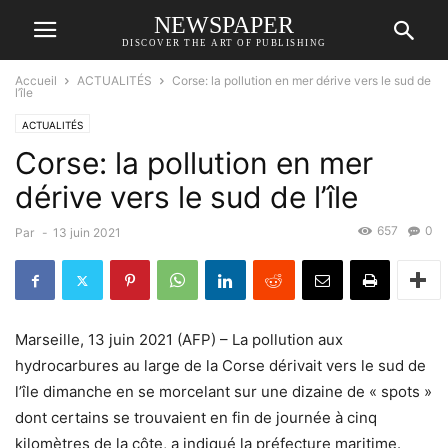
NEWSPAPER
DISCOVER THE ART OF PUBLISHING
Accueil
ACTUALITÉS
Corse: la pollution en mer dérive vers le sud de
l’île
ACTUALITÉS
Corse: la pollution en mer
dérive vers le sud de l’île
657
0
Par
-
13 juin 2021
Marseille, 13 juin 2021 (AFP) – La pollution aux
hydrocarbures au large de la Corse dérivait vers le sud de
l’île dimanche en se morcelant sur une dizaine de « spots »
dont certains se trouvaient en fin de journée à cinq
kilomètres de la côte, a indiqué la préfecture maritime.