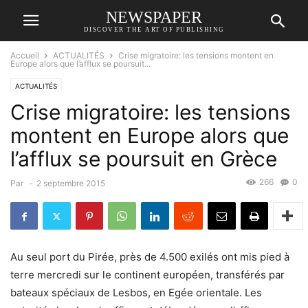
NEWSPAPER
DISCOVER THE ART OF PUBLISHING
Accueil
ACTUALITÉS
Crise migratoire: les tensions montent en
Europe alors que l’afflux se poursuit...
ACTUALITÉS
Crise migratoire: les tensions
montent en Europe alors que
l’afflux se poursuit en Grèce
266
0
Par
-
2 septembre 2015
Au seul port du Pirée, près de 4.500 exilés ont mis pied à
terre mercredi sur le continent européen, transférés par
bateaux spéciaux de Lesbos, en Egée orientale. Les