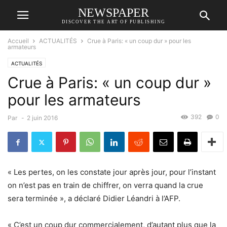
NEWSPAPER
DISCOVER THE ART OF PUBLISHING
Accueil
ACTUALITÉS
Crue à Paris: « un coup dur » pour les
armateurs
ACTUALITÉS
Crue à Paris: « un coup dur »
pour les armateurs
392
0
Par
-
2 juin 2016
« Les pertes, on les constate jour après jour, pour l’instant
on n’est pas en train de chiffrer, on verra quand la crue
sera terminée », a déclaré Didier Léandri à l’AFP.
« C’est un coup dur commercialement, d’autant plus que la