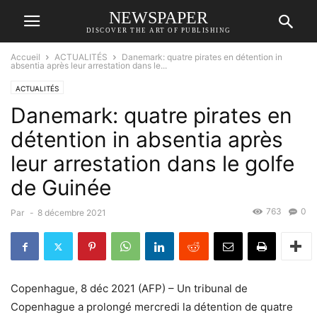
NEWSPAPER
DISCOVER THE ART OF PUBLISHING
Accueil
ACTUALITÉS
Danemark: quatre pirates en détention in
absentia après leur arrestation dans le...
ACTUALITÉS
Danemark: quatre pirates en
détention in absentia après
leur arrestation dans le golfe
de Guinée
763
0
Par
-
8 décembre 2021
Copenhague, 8 déc 2021 (AFP) – Un tribunal de
Copenhague a prolongé mercredi la détention de quatre