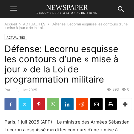
NEWSPAPER
DISCOVER THE ART OF PUBLISHING
Accueil
ACTUALITÉS
Défense: Lecornu esquisse les contours d’une
« mise à jour » de la Loi...
ACTUALITÉS
Défense: Lecornu esquisse
les contours d’une « mise à
jour » de la Loi de
programmation militaire
893
0
Par
-
1 juillet 2025
Paris, 1 juil 2025 (AFP) – Le ministre des Armées Sébastien
Lecornu a esquissé mardi les contours d’une « mise à