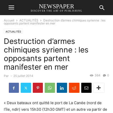
NEWSPAPER
DISCOVER THE ART OF PUBLISHING
Accueil
ACTUALITÉS
Destruction d’armes chimiques syrienne : les
opposants partent manifester en mer
ACTUALITÉS
Destruction d’armes
chimiques syrienne : les
opposants partent
manifester en mer
364
0
Par
-
25 juillet 2014
« Deux bateaux ont quitté le port de La Canée (nord de
l’île, ndlr) vers 15h30 (12h30 GMT) et un autre va partir de