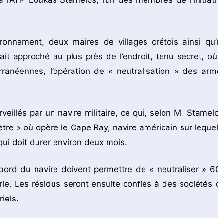
 l’AFP Loukas Stamelos, l’un des membres de l’initiati
vironnement, deux maires de villages crétois ainsi qu’
ait approché au plus près de l’endroit, tenu secret, où
rranéennes, l’opération de « neutralisation » des arm
rveillés par un navire militaire, ce qui, selon M. Stamelo
ètre » où opère le Cape Ray, navire américain sur lequel
qui doit durer environ deux mois.
ord du navire doivent permettre de « neutraliser » 6
ie. Les résidus seront ensuite confiés à des sociétés 
iels.