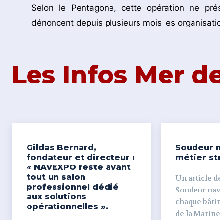
Selon le Pentagone, cette opération ne pré
dénoncent depuis plusieurs mois les organisati
Les Infos Mer 
Gildas Bernard,
Soudeur n
fondateur et directeur :
métier st
« NAVEXPO reste avant
tout un salon
Un article de
professionnel dédié
Soudeur naval Derr
aux solutions
chaque bâti
opérationnelles ».
de la Marine