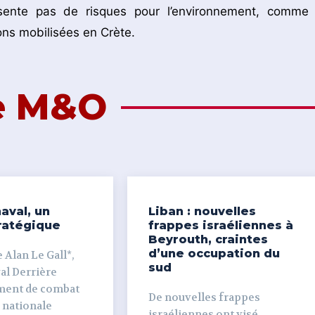
sente pas de risques pour l’environnement, comme 
ons mobilisées en Crète.
de M&O
aval, un
Liban : nouvelles
ratégique
frappes israéliennes à
Beyrouth, craintes
d’une occupation du
 Alan Le Gall*,
sud
ière
ment de combat
De nouvelles frappes
 nationale
israéliennes ont visé