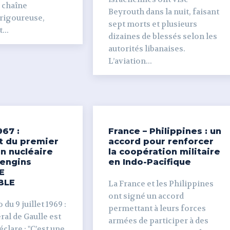
e chaîne
Beyrouth dans la nuit, faisant
 rigoureuse,
sept morts et plusieurs
...
dizaines de blessés selon les
autorités libanaises.
L’aviation...
967 :
France – Philippines : un
t du premier
accord pour renforcer
n nucléaire
la coopération militaire
’engins
en Indo-Pacifique
E
BLE
La France et les Philippines
ont signé un accord
du 9 juillet 1969 :
permettant à leurs forces
al de Gaulle est
armées de participer à des
clare : "C’est une