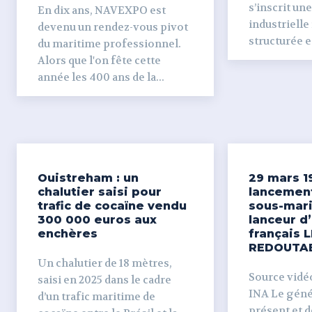
s’inscrit un
En dix ans, NAVEXPO est
industrielle
devenu un rendez-vous pivot
structurée et
du maritime professionnel.
Alors que l'on fête cette
année les 400 ans de la...
Ouistreham : un
29 mars 1
chalutier saisi pour
lancemen
trafic de cocaïne vendu
sous-mari
300 000 euros aux
lanceur d
enchères
français L
REDOUTA
Un chalutier de 18 mètres,
Source vidéo 
saisi en 2025 dans le cadre
INA Le génér
d’un trafic maritime de
présent et dé