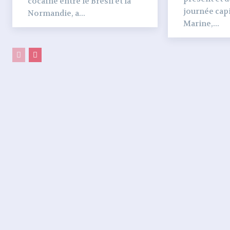
cocaïne entre le Brésil et la
journée capi
Normandie, a...
Marine,...
PARTAGER