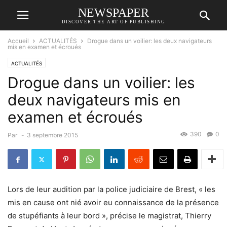
NEWSPAPER
DISCOVER THE ART OF PUBLISHING
Accueil
ACTUALITÉS
Drogue dans un voilier: les deux navigateurs
mis en examen et écroués
ACTUALITÉS
Drogue dans un voilier: les
deux navigateurs mis en
examen et écroués
390
0
Par
-
3 septembre 2015
Lors de leur audition par la police judiciaire de Brest, « les
mis en cause ont nié avoir eu connaissance de la présence
de stupéfiants à leur bord », précise le magistrat, Thierry