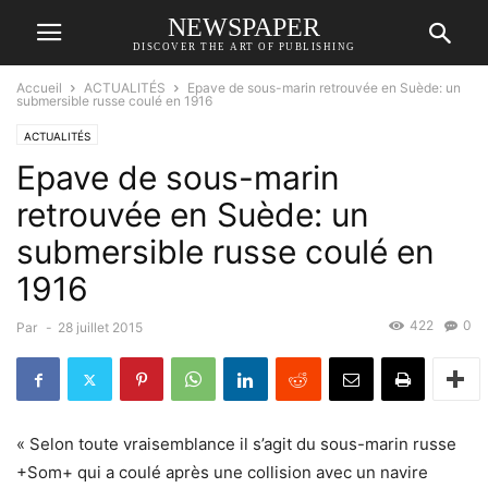
NEWSPAPER
DISCOVER THE ART OF PUBLISHING
Accueil
ACTUALITÉS
Epave de sous-marin retrouvée en Suède: un
submersible russe coulé en 1916
ACTUALITÉS
Epave de sous-marin
retrouvée en Suède: un
submersible russe coulé en
1916
422
0
Par
-
28 juillet 2015
« Selon toute vraisemblance il s’agit du sous-marin russe
+Som+ qui a coulé après une collision avec un navire