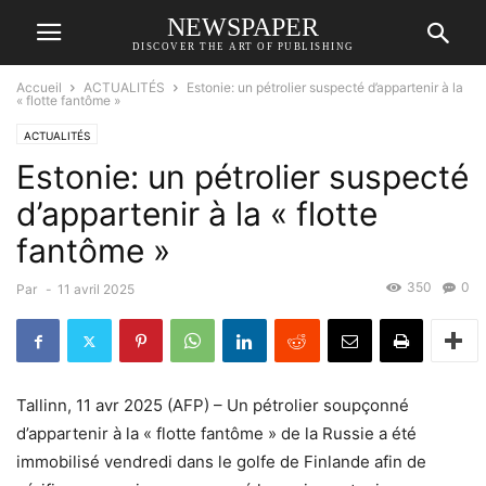
NEWSPAPER
DISCOVER THE ART OF PUBLISHING
Accueil
ACTUALITÉS
Estonie: un pétrolier suspecté d’appartenir à la
« flotte fantôme »
ACTUALITÉS
Estonie: un pétrolier suspecté
d’appartenir à la « flotte
fantôme »
350
0
Par
-
11 avril 2025
Tallinn, 11 avr 2025 (AFP) – Un pétrolier soupçonné
d’appartenir à la « flotte fantôme » de la Russie a été
immobilisé vendredi dans le golfe de Finlande afin de