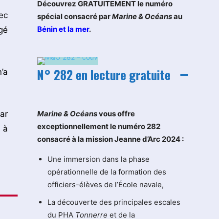
Découvrez GRATUITEMENT le numéro
ec
spécial consacré par
Marine & Océans
au
Bénin et la mer
.
gé
N° 282 en lecture gratuite
’a
ar
M
arine & Océans
vous offre
exceptionnellement le numéro 282
 à
consacré à la mission Jeanne d’Arc 2024 :
Une immersion dans la phase
opérationnelle de la formation des
officiers-élèves de l’École navale,
La découverte des principales escales
du PHA
Tonnerre
et de la