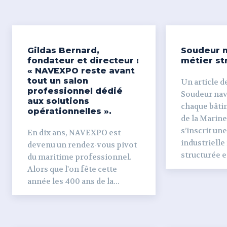
Gildas Bernard,
Soudeur n
fondateur et directeur :
métier st
« NAVEXPO reste avant
tout un salon
Un article de
professionnel dédié
Soudeur naval Derr
aux solutions
chaque bâti
opérationnelles ».
de la Marine
s’inscrit un
En dix ans, NAVEXPO est
industrielle
devenu un rendez-vous pivot
structurée et
du maritime professionnel.
Alors que l'on fête cette
année les 400 ans de la...