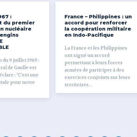
967 :
France – Philippines : un
t du premier
accord pour renforcer
n nucléaire
la coopération militaire
’engins
en Indo-Pacifique
E
BLE
La France et les Philippines
ont signé un accord
du 9 juillet 1969 :
permettant à leurs forces
al de Gaulle est
armées de participer à des
clare : "C’est une
exercices conjoints sur leurs
tale pour notre
territoires...