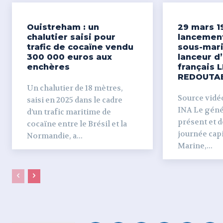
Ouistreham : un
29 mars 1
chalutier saisi pour
lancemen
trafic de cocaïne vendu
sous-mari
300 000 euros aux
lanceur d
enchères
français L
REDOUTA
Un chalutier de 18 mètres,
Source vidéo 
saisi en 2025 dans le cadre
INA Le génér
d’un trafic maritime de
présent et dé
cocaïne entre le Brésil et la
journée capi
Normandie, a...
Marine,...