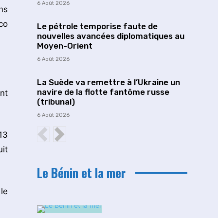
6 Août 2026
ns
co
Le pétrole temporise faute de
nouvelles avancées diplomatiques au
Moyen-Orient
6 Août 2026
La Suède va remettre à l’Ukraine un
navire de la flotte fantôme russe
nt
(tribunal)
6 Août 2026
13
it
Le Bénin et la mer
le