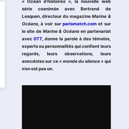
« Océan d’histoires »
, la nouvelle web
série coanimée avec Bertrand de
Lesquen, directeur du magazine
Marine &
Océans
, à voir sur
parismatch.com
et sur
le site de
Marine & Océans
en partenariat
avec
GTT
, donne la parole à des témoins,
experts ou personnalités qui confient leurs
regards, leurs observations, leurs
anecdotes sur ce
« monde du silence »
qui
n’en est pas un.