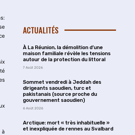
s:
se
ACTUALITÉS
ce
À La Réunion, la démolition d’une
maison familiale révèle les tensions
autour de la protection du littoral
ix
7 Août 2026
té
es
Sommet vendredi à Jeddah des
dirigeants saoudien, turc et
pakistanais (source proche du
gouvernement saoudien)
ux
6 Août 2026
Arctique: mort « très inhabituelle »
et inexpliquée de rennes au Svalbard
 à