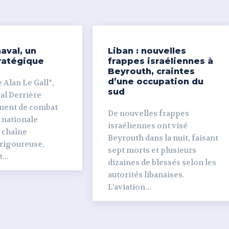
aval, un
Liban : nouvelles
ratégique
frappes israéliennes à
Beyrouth, craintes
d’une occupation du
 Alan Le Gall*,
sud
ière
ment de combat
De nouvelles frappes
 nationale
israéliennes ont visé
e chaîne
Beyrouth dans la nuit, faisant
 rigoureuse,
sept morts et plusieurs
...
dizaines de blessés selon les
autorités libanaises.
L’aviation...