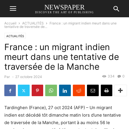
NEWSPAPER
DISCOVER THE ART OF PUBLISHING
Accueil
ACTUALITÉS
France : un migrant indien meurt dans une
tentative de traversée de...
ACTUALITÉS
France : un migrant indien
meurt dans une tentative de
traversée de la Manche
334
0
Par
-
27 octobre 2024
Tardinghen (France), 27 oct 2024 (AFP) – Un migrant
indien est décédé tôt dimanche matin lors d’une tentative
de traversée de la Manche, portant à au moins 56 le