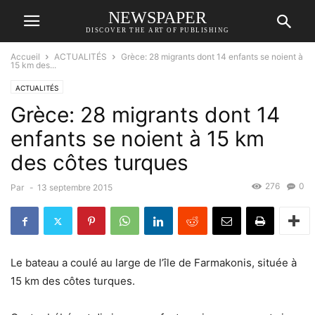
NEWSPAPER
DISCOVER THE ART OF PUBLISHING
Accueil
ACTUALITÉS
Grèce: 28 migrants dont 14 enfants se noient à
15 km des...
ACTUALITÉS
Grèce: 28 migrants dont 14
enfants se noient à 15 km
des côtes turques
276
0
Par
-
13 septembre 2015
Le bateau a coulé au large de l’île de Farmakonis, située à
15 km des côtes turques.