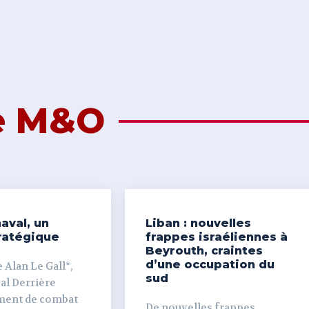
de M&O
aval, un
Liban : nouvelles
ratégique
frappes israéliennes à
Beyrouth, craintes
d’une occupation du
 Alan Le Gall*,
sud
ière
ment de combat
De nouvelles frappes