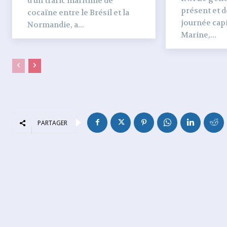
d’un trafic maritime de
présent et dé
cocaïne entre le Brésil et la
journée capi
Normandie, a...
Marine,...
PARTAGER