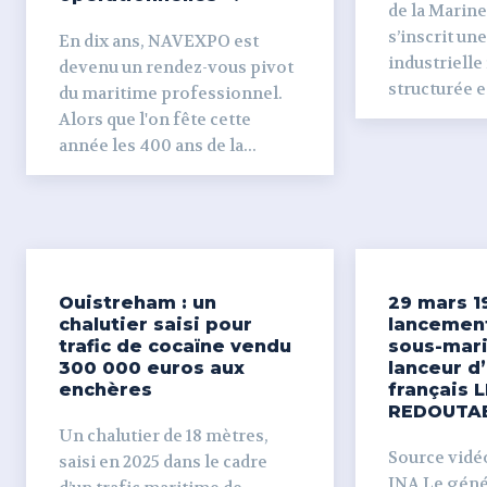
de la Marine
s’inscrit un
En dix ans, NAVEXPO est
industrielle
devenu un rendez-vous pivot
structurée et
du maritime professionnel.
Alors que l'on fête cette
année les 400 ans de la...
Ouistreham : un
29 mars 1
chalutier saisi pour
lancemen
trafic de cocaïne vendu
sous-mari
300 000 euros aux
lanceur d
enchères
français L
REDOUTA
Un chalutier de 18 mètres,
Source vidéo 
saisi en 2025 dans le cadre
INA Le génér