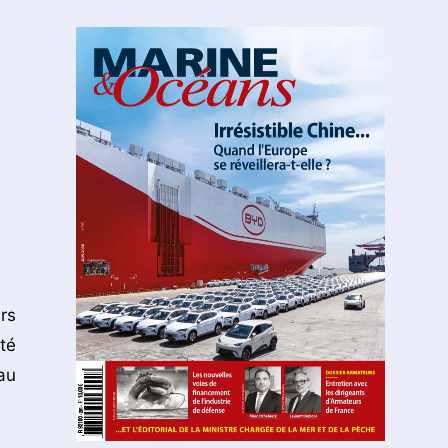
rs
té
au