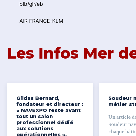
blb/glr/eb
AIR FRANCE-KLM
Les Infos Mer 
Gildas Bernard,
Soudeur n
fondateur et directeur :
métier st
« NAVEXPO reste avant
tout un salon
Un article de
professionnel dédié
Soudeur naval Derr
aux solutions
chaque bâti
opérationnelles ».