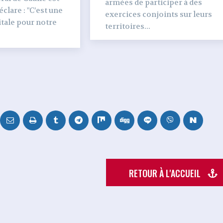
armées de participer à des
clare : "C’est une
exercices conjoints sur leurs
tale pour notre
territoires...
RETOUR À L'ACCUEIL