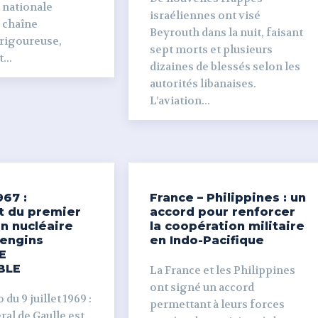
 nationale
israéliennes ont visé
e chaîne
Beyrouth dans la nuit, faisant
 rigoureuse,
sept morts et plusieurs
...
dizaines de blessés selon les
autorités libanaises.
L’aviation...
967 :
France – Philippines : un
t du premier
accord pour renforcer
n nucléaire
la coopération militaire
’engins
en Indo-Pacifique
E
BLE
La France et les Philippines
ont signé un accord
du 9 juillet 1969 :
permettant à leurs forces
al de Gaulle est