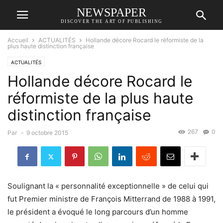
NEWSPAPER
DISCOVER THE ART OF PUBLISHING
Accueil
ACTUALITÉS
Hollande décore Rocard le réformiste de la
plus haute distinction française
ACTUALITÉS
Hollande décore Rocard le
réformiste de la plus haute
distinction française
267
0
Par
-
9 octobre 2015
Soulignant la « personnalité exceptionnelle » de celui qui
fut Premier ministre de François Mitterrand de 1988 à 1991,
le président a évoqué le long parcours d’un homme