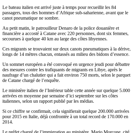
Le bateau italien est arrivé juste à temps pour recueillir les 84
passagers, tous des hommes d’Afrique sub-saharienne, avant que le
canot pneumatique ne sombre.
Au petit matin, le patrouilleur Denaro de la police douanière et
financière a accosté à Catane avec 220 personnes, dont six femmes,
secourues à quelque 40 km au large des côtes libyennes.
Ces migrants se trouvaient sur deux canots pneumatiques à la dérive,
longs de 14 mètres chacun, entassés au milieu des bidons d’essence.
Un sommet européen a été convoqué en urgence jeudi pour débattre
des mesures contre les trafiquants de migrants en Libye, après le
naufrage d’un chalutier qui a fait environ 750 morts, selon le parquet
de Catane chargé de l’enquête.
Le ministère italien de l’Intérieur table cette année sur quelque 5.000
arrivées en moyenne par semaine d’ici septembre sur les côtes
italiennes, selon un rapport publié par les médias.
Si ce chiffre se confirmait, cela signifierait quelque 200.000 arrivées
pour 2015 en Italie, déjà confrontée à un total record de 170.000 en
2014.
Le préfet chargé de l’immigration au ministère, Mario Morcone, cité