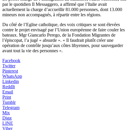
par le quotidien Il Messaggero, a affirmé que l’Italie avait
actuellement la charge d’accueillir 81.000 personnes, dont 13.000
mineurs non accompagnés, à répartir entre les régions.
Du côté de l’Eglise catholique, des voix critiques se sont élevées
contre le projet envisagé par l’Union européenne de faire couler les
bateaux. Mgr Giancarlo Perego, de la Fondation Migrantes de
l’épiscopat, l’a jugé « absurde ». « Il faudrait plutôt créer une
opération de contrôle jusqu’aux côtes libyennes, pour sauvegarder
avant tout la vie des personnes ».
Facebook
Twitter
Pinterest
WhatsApp
Linkedin
ReddIt
Email
Print
Tumblr
Telegram
Mix
Digg
LINE
Viber