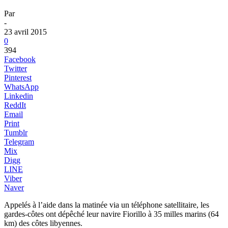
Par
-
23 avril 2015
0
394
Facebook
Twitter
Pinterest
WhatsApp
Linkedin
ReddIt
Email
Print
Tumblr
Telegram
Mix
Digg
LINE
Viber
Naver
Appelés à l’aide dans la matinée via un téléphone satellitaire, les
gardes-côtes ont dépêché leur navire Fiorillo à 35 milles marins (64
km) des côtes libyennes.