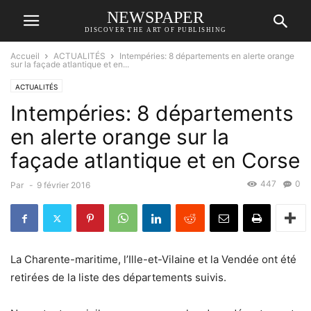
NEWSPAPER
DISCOVER THE ART OF PUBLISHING
Accueil
ACTUALITÉS
Intempéries: 8 départements en alerte orange
sur la façade atlantique et en...
ACTUALITÉS
Intempéries: 8 départements
en alerte orange sur la
façade atlantique et en Corse
447
0
Par
-
9 février 2016
La Charente-maritime, l’Ille-et-Vilaine et la Vendée ont été
retirées de la liste des départements suivis.