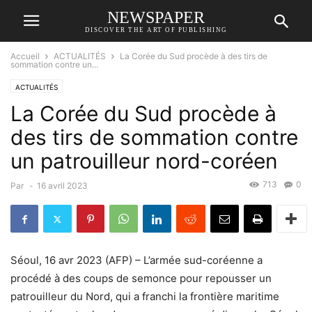
NEWSPAPER
DISCOVER THE ART OF PUBLISHING
Accueil
ACTUALITÉS
La Corée du Sud procède à des tirs de
sommation contre un...
ACTUALITÉS
La Corée du Sud procède à
des tirs de sommation contre
un patrouilleur nord-coréen
713
0
Par
-
16 avril 2023
Séoul, 16 avr 2023 (AFP) – L’armée sud-coréenne a
procédé à des coups de semonce pour repousser un
patrouilleur du Nord, qui a franchi la frontière maritime