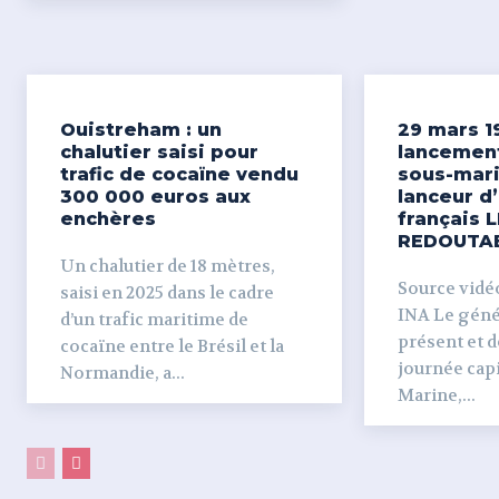
Ouistreham : un
29 mars 1
chalutier saisi pour
lancemen
trafic de cocaïne vendu
sous-mari
300 000 euros aux
lanceur d
enchères
français L
REDOUTA
Un chalutier de 18 mètres,
Source vidéo 
saisi en 2025 dans le cadre
INA Le génér
d’un trafic maritime de
présent et dé
cocaïne entre le Brésil et la
journée capi
Normandie, a...
Marine,...