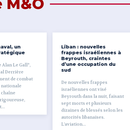
de M&O
aval, un
Liban : nouvelles
ratégique
frappes israéliennes à
Beyrouth, craintes
d’une occupation du
 Alan Le Gall*,
sud
ière
ment de combat
De nouvelles frappes
 nationale
israéliennes ont visé
e chaîne
Beyrouth dans la nuit, faisant
 rigoureuse,
sept morts et plusieurs
...
dizaines de blessés selon les
autorités libanaises.
L’aviation...