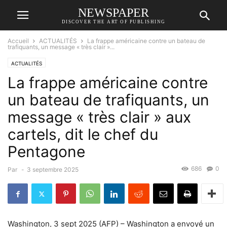
NEWSPAPER
DISCOVER THE ART OF PUBLISHING
Accueil
ACTUALITÉS
La frappe américaine contre un bateau de
trafiquants, un message « très clair »...
ACTUALITÉS
La frappe américaine contre
un bateau de trafiquants, un
message « très clair » aux
cartels, dit le chef du
Pentagone
686
0
Par
-
3 septembre 2025
Washington, 3 sept 2025 (AFP) – Washington a envoyé un