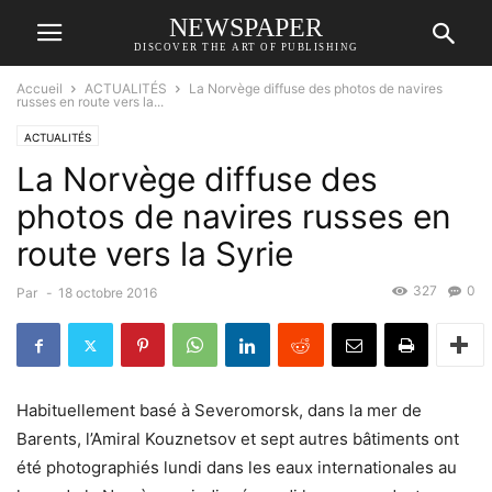
NEWSPAPER
DISCOVER THE ART OF PUBLISHING
Accueil
ACTUALITÉS
La Norvège diffuse des photos de navires
russes en route vers la...
ACTUALITÉS
La Norvège diffuse des
photos de navires russes en
route vers la Syrie
327
0
Par
-
18 octobre 2016
Habituellement basé à Severomorsk, dans la mer de
Barents, l’Amiral Kouznetsov et sept autres bâtiments ont
été photographiés lundi dans les eaux internationales au