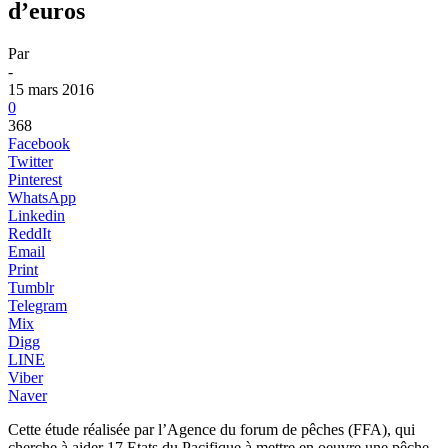
d’euros
Par
-
15 mars 2016
0
368
Facebook
Twitter
Pinterest
WhatsApp
Linkedin
ReddIt
Email
Print
Tumblr
Telegram
Mix
Digg
LINE
Viber
Naver
Cette étude réalisée par l’Agence du forum de pêches (FFA), qui
cherche à aider 17 Etats du Pacifique à mettre en oeuvre une pêche