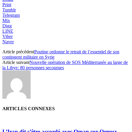
Print
Tumblr
Telegram
Mix
Digg
LINE
Viber
Naver
Article précédent
Poutine ordonne le retrait de l’essentiel de son
contingent militaire en Syrie
Article suivant
Nouvelle opération de SOS Méditerranée au large de
la Libye: 80 personnes secourues
ARTICLES CONNEXES
L’Iran dit s’être accordé avec Oman sur Ormuz,