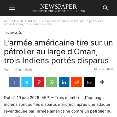
NEWSPAPER
DISCOVER THE ART OF PUBLISHING
Accueil
ACTUALITÉS
L’armée américaine tire sur un pétrolier au
large d’Oman, trois Indiens portés...
ACTUALITÉS
L’armée américaine tire sur un
pétrolier au large d’Oman,
trois Indiens portés disparus
214
0
Par
-
10 juin 2026
Dubaï, 10 juin 2026 (AFP) – Trois membres d’équipage
indiens sont portés disparus mercredi, après une attaque
revendiquée par l’armée américaine contre un pétrolier au