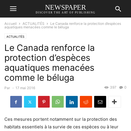
NEWSPAPER
DISCOVER THE ART OF PUBLISHING
Accueil
ACTUALITÉS
Le Canada renforce la protection d’espèces
aquatiques menacées comme le béluga
ACTUALITÉS
Le Canada renforce la
protection d’espèces
aquatiques menacées
comme le béluga
397
0
Par
-
17 mai 2016
Ces mesures portent notamment sur la protection des
habitats essentiels à la survie de ces espèces ou à leur