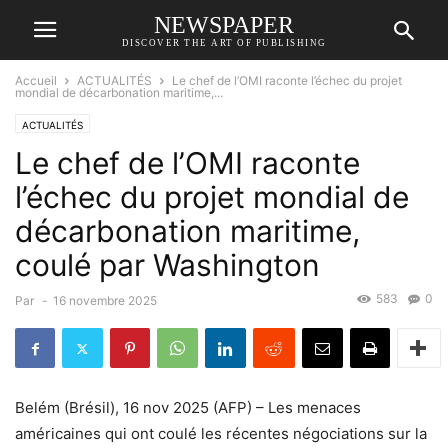
NEWSPAPER
DISCOVER THE ART OF PUBLISHING
Accueil
ACTUALITÉS
Le chef de l’OMI raconte l’échec du projet
mondial de décarbonation maritime,...
ACTUALITÉS
Le chef de l’OMI raconte
l’échec du projet mondial de
décarbonation maritime,
coulé par Washington
583
0
Par
-
16 novembre 2025
Belém (Brésil), 16 nov 2025 (AFP) – Les menaces
américaines qui ont coulé les récentes négociations sur la