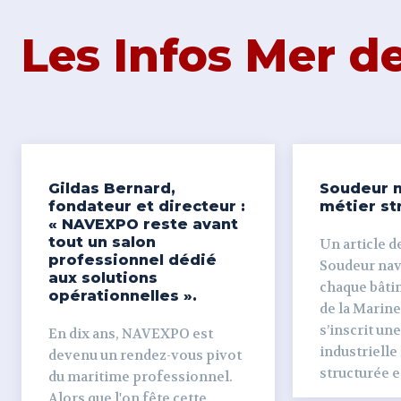
Les Infos Mer 
Gildas Bernard,
Soudeur n
fondateur et directeur :
métier st
« NAVEXPO reste avant
tout un salon
Un article de
professionnel dédié
Soudeur naval Derr
aux solutions
chaque bâti
opérationnelles ».
de la Marine
s’inscrit un
En dix ans, NAVEXPO est
industrielle
devenu un rendez-vous pivot
structurée et
du maritime professionnel.
Alors que l'on fête cette