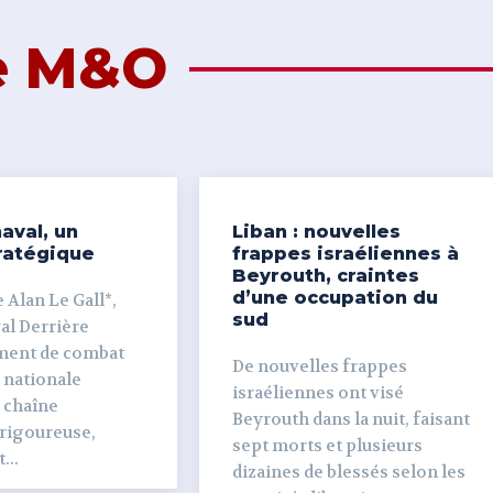
de M&O
aval, un
Liban : nouvelles
ratégique
frappes israéliennes à
Beyrouth, craintes
d’une occupation du
 Alan Le Gall*,
sud
ière
ment de combat
De nouvelles frappes
 nationale
israéliennes ont visé
e chaîne
Beyrouth dans la nuit, faisant
 rigoureuse,
sept morts et plusieurs
...
dizaines de blessés selon les