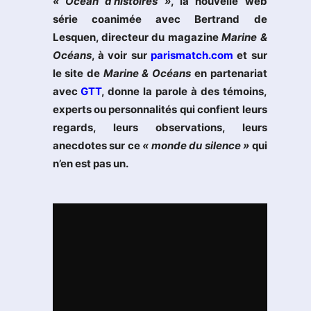
« Océan d’histoires »
, la nouvelle web
série coanimée avec Bertrand de
Lesquen, directeur du magazine
Marine &
Océans
, à voir sur
parismatch.com
et sur
le site de
Marine & Océans
en partenariat
avec
GTT
, donne la parole à des témoins,
experts ou personnalités qui confient leurs
regards, leurs observations, leurs
anecdotes sur ce
« monde du silence »
qui
n’en est pas un.