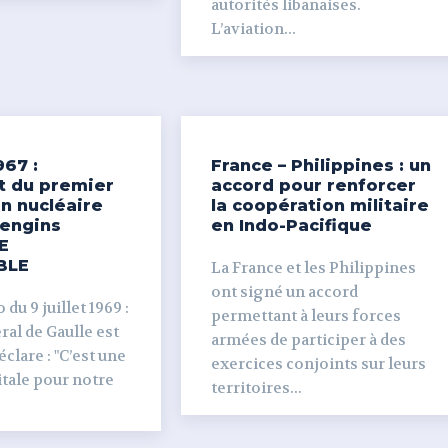
autorités libanaises.
L’aviation...
967 :
France – Philippines : un
t du premier
accord pour renforcer
n nucléaire
la coopération militaire
’engins
en Indo-Pacifique
E
BLE
La France et les Philippines
ont signé un accord
du 9 juillet 1969 :
permettant à leurs forces
al de Gaulle est
armées de participer à des
clare : "C’est une
exercices conjoints sur leurs
tale pour notre
territoires...