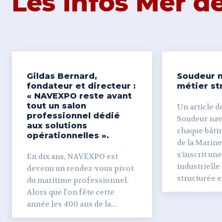
Les Infos Mer 
Gildas Bernard,
Soudeur n
fondateur et directeur :
métier st
« NAVEXPO reste avant
tout un salon
Un article de
professionnel dédié
Soudeur naval Derr
aux solutions
chaque bâti
opérationnelles ».
de la Marine
s’inscrit un
En dix ans, NAVEXPO est
industrielle
devenu un rendez-vous pivot
structurée et
du maritime professionnel.
Alors que l'on fête cette
année les 400 ans de la...