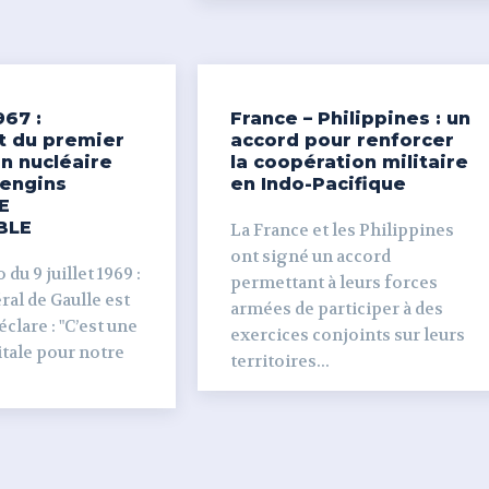
967 :
France – Philippines : un
t du premier
accord pour renforcer
n nucléaire
la coopération militaire
’engins
en Indo-Pacifique
E
BLE
La France et les Philippines
ont signé un accord
du 9 juillet 1969 :
permettant à leurs forces
al de Gaulle est
armées de participer à des
clare : "C’est une
exercices conjoints sur leurs
tale pour notre
territoires...