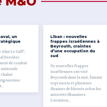
de M&O
aval, un
Liban : nouvelles
ratégique
frappes israéliennes à
Beyrouth, craintes
d’une occupation du
 Alan Le Gall*,
sud
ière
ment de combat
De nouvelles frappes
 nationale
israéliennes ont visé
e chaîne
Beyrouth dans la nuit, faisant
 rigoureuse,
sept morts et plusieurs
...
dizaines de blessés selon les
autorités libanaises.
L’aviation...