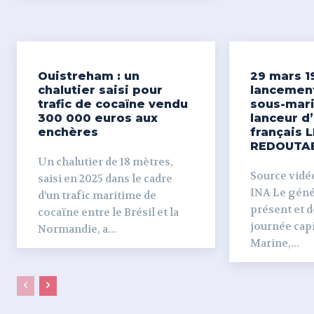
Ouistreham : un
29 mars 1
chalutier saisi pour
lancemen
trafic de cocaïne vendu
sous-mari
300 000 euros aux
lanceur d
enchères
français L
REDOUTA
Un chalutier de 18 mètres,
Source vidéo 
saisi en 2025 dans le cadre
INA Le génér
d’un trafic maritime de
présent et dé
cocaïne entre le Brésil et la
journée capi
Normandie, a...
Marine,...