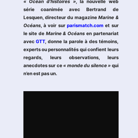
« Océan d’histoires »
, la nouvelle web
série coanimée avec Bertrand de
Lesquen, directeur du magazine
Marine &
Océans
, à voir sur
parismatch.com
et sur
le site de
Marine & Océans
en partenariat
avec
GTT
, donne la parole à des témoins,
experts ou personnalités qui confient leurs
regards, leurs observations, leurs
anecdotes sur ce
« monde du silence »
qui
n’en est pas un.