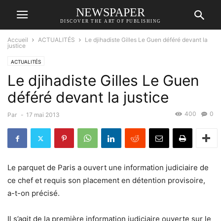
NEWSPAPER
DISCOVER THE ART OF PUBLISHING
Accueil
ACTUALITÉS
Le djihadiste Gilles Le Guen déféré devant la
justice
ACTUALITÉS
Le djihadiste Gilles Le Guen
déféré devant la justice
400
0
Par
-
17 mai 2013
Le parquet de Paris a ouvert une information judiciaire de
ce chef et requis son placement en détention provisoire,
a-t-on précisé.
Il s’agit de la première information judiciaire ouverte sur le