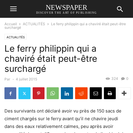
NEWSPAPER
DISCOVER THE ART OF PUBLISHING
Accueil
ACTUALITÉS
Le ferry philippin qui a chaviré était peut-être
surchargé
ACTUALITÉS
Le ferry philippin qui a
chaviré était peut-être
surchargé
324
0
Par
-
4 juillet 2015
Des survivants ont déclaré avoir vu près de 150 sacs de
ciment chargés sur le ferry avant qu’il ne chavire jeudi
dans des eaux relativement calmes, peu après avoir