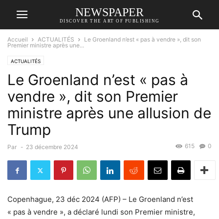
NEWSPAPER
DISCOVER THE ART OF PUBLISHING
Accueil
ACTUALITÉS
Le Groenland n’est « pas à vendre », dit son
Premier ministre après une...
ACTUALITÉS
Le Groenland n’est « pas à
vendre », dit son Premier
ministre après une allusion de
Trump
615
0
Par
-
23 décembre 2024
Copenhague, 23 déc 2024 (AFP) – Le Groenland n’est
« pas à vendre », a déclaré lundi son Premier ministre,