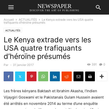
NEWSPAPER
DISCOVER THE ART OF PUBLISHING
Accueil
ACTUALITÉS
Le Kenya extrade vers les USA quatre
trafiquants d’héroïne présumés
ACTUALITÉS
Le Kenya extrade vers les
USA quatre trafiquants
d’héroïne présumés
391
0
Par
-
31 janvier 2017
Les frères kényans Baktash et Ibrahim Akasha, l’Indien
Vijaygiri Goswami et le Pakistanais Gulam Hussein avaient
été arrêtés en novembre 2014 au terme d’une enquête