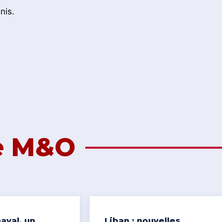
nis.
de M&O
aval, un
Liban : nouvelles