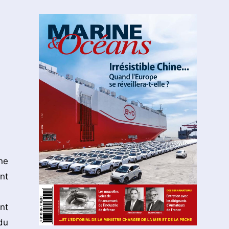
ne
nt
nt
du