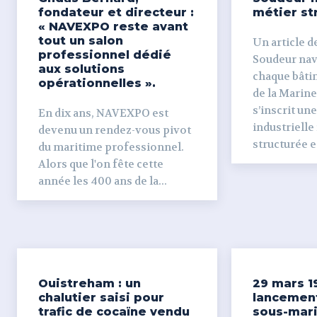
fondateur et directeur :
métier st
« NAVEXPO reste avant
tout un salon
Un article de
professionnel dédié
Soudeur naval Derr
aux solutions
chaque bâti
opérationnelles ».
de la Marine
s’inscrit un
En dix ans, NAVEXPO est
industrielle
devenu un rendez-vous pivot
structurée et
du maritime professionnel.
Alors que l'on fête cette
année les 400 ans de la...
Ouistreham : un
29 mars 1
chalutier saisi pour
lancemen
trafic de cocaïne vendu
sous-mari