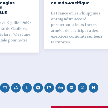
’engins
en Indo-Pacifique
E
BLE
La France et les Philippines
ont signé un accord
du 9 juillet 1969 :
permettant à leurs forces
al de Gaulle est
armées de participer à des
clare : "C’est une
exercices conjoints sur leurs
tale pour notre
territoires...