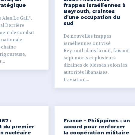
ratégique
frappes israéliennes à
Beyrouth, craintes
d’une occupation du
 Alan Le Gall*,
sud
ière
ment de combat
De nouvelles frappes
 nationale
israéliennes ont visé
e chaîne
Beyrouth dans la nuit, faisant
 rigoureuse,
sept morts et plusieurs
...
dizaines de blessés selon les
autorités libanaises.
L’aviation...
967 :
France – Philippines : un
t du premier
accord pour renforcer
n nucléaire
la coopération militaire