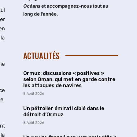
Océans
et accompagnez-nous tout au
ui
long de l'année.
er
en
la
ACTUALITÉS
ne
Ormuz: discussions « positives »
selon Oman, qui met en garde contre
les attaques de navires
ce
8 Août 2026
e,
Un pétrolier émirati ciblé dans le
détroit d’Ormuz
8 Août 2026
nt
la