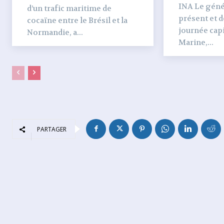
INA Le génér
d’un trafic maritime de
présent et dé
cocaïne entre le Brésil et la
journée capi
Normandie, a...
Marine,...
PARTAGER