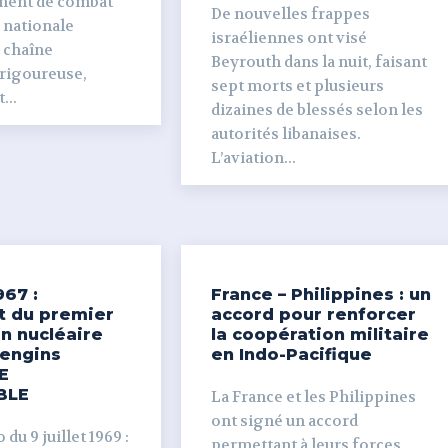
ment de combat
De nouvelles frappes
 nationale
israéliennes ont visé
e chaîne
Beyrouth dans la nuit, faisant
 rigoureuse,
sept morts et plusieurs
...
dizaines de blessés selon les
autorités libanaises.
L’aviation...
967 :
France – Philippines : un
t du premier
accord pour renforcer
n nucléaire
la coopération militaire
’engins
en Indo-Pacifique
E
BLE
La France et les Philippines
ont signé un accord
du 9 juillet 1969 :
permettant à leurs forces