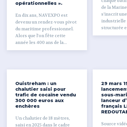
chaque bâti
opérationnelles ».
de la Marine
s’inscrit un
En dix ans, NAVEXPO est
industrielle
devenu un rendez-vous pivot
structurée et
du maritime professionnel.
Alors que l'on fête cette
année les 400 ans de la...
Ouistreham : un
29 mars 1
chalutier saisi pour
lancemen
trafic de cocaïne vendu
sous-mari
300 000 euros aux
lanceur d
enchères
français L
REDOUTA
Un chalutier de 18 mètres,
Source vidéo 
saisi en 2025 dans le cadre