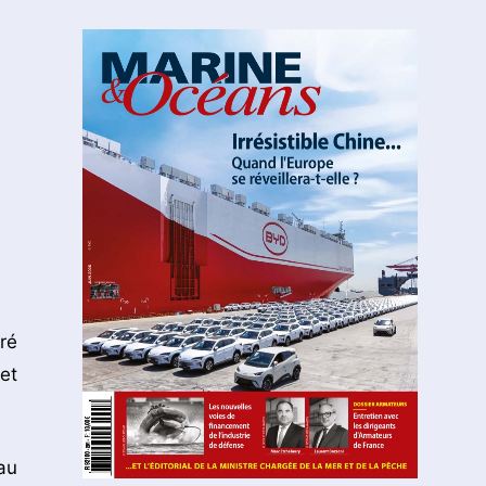
ré
et
au