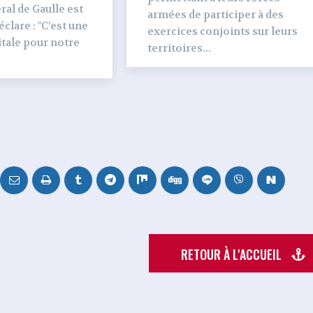
al de Gaulle est
armées de participer à des
clare : "C’est une
exercices conjoints sur leurs
tale pour notre
territoires...
RETOUR À L'ACCUEIL