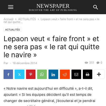
NEWSPAPER
DISCOVER THE ART OF PUBLISHING
Accueil
ACTUALITÉS
Lepaon veut « faire front » et ne sera pas « le
rat qui quitte...
ACTUALITÉS
Lepaon veut « faire front » et
ne sera pas « le rat qui quitte
le navire »
351
0
Par
-
18 décembre 2014
« Notre navire est aujourd’hui en difficulté », a-t-il dit,
ajoutant: « Si les équipes décident qu’il est temps de
changer de secrétaire général, j’écouterai et je pendrai