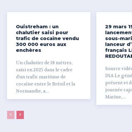
Ouistreham : un
29 mars 1
chalutier saisi pour
lancemen
trafic de cocaïne vendu
sous-mari
300 000 euros aux
lanceur d
enchères
français L
REDOUTA
Un chalutier de 18 mètres,
Source vidéo 
saisi en 2025 dans le cadre
INA Le génér
d’un trafic maritime de
présent et dé
cocaïne entre le Brésil et la
journée capi
Normandie, a...
Marine,...