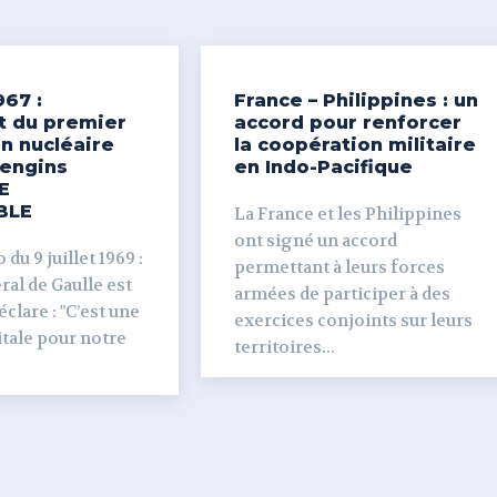
967 :
France – Philippines : un
t du premier
accord pour renforcer
n nucléaire
la coopération militaire
’engins
en Indo-Pacifique
E
BLE
La France et les Philippines
ont signé un accord
du 9 juillet 1969 :
permettant à leurs forces
al de Gaulle est
armées de participer à des
clare : "C’est une
exercices conjoints sur leurs
tale pour notre
territoires...