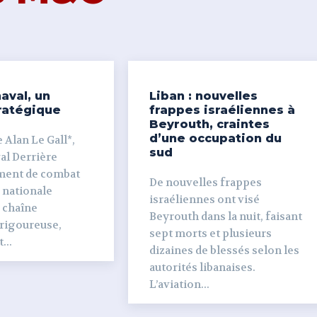
aval, un
Liban : nouvelles
ratégique
frappes israéliennes à
Beyrouth, craintes
d’une occupation du
 Alan Le Gall*,
sud
ière
ment de combat
De nouvelles frappes
 nationale
israéliennes ont visé
e chaîne
Beyrouth dans la nuit, faisant
 rigoureuse,
sept morts et plusieurs
...
dizaines de blessés selon les
autorités libanaises.
L’aviation...