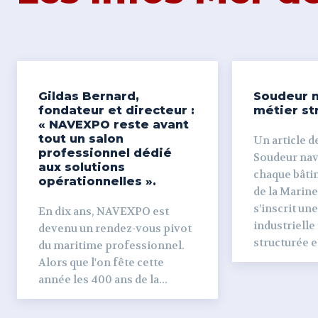
Gildas Bernard,
Soudeur n
fondateur et directeur :
métier st
« NAVEXPO reste avant
tout un salon
Un article de
professionnel dédié
Soudeur naval Derr
aux solutions
chaque bâti
opérationnelles ».
de la Marine
s’inscrit un
En dix ans, NAVEXPO est
industrielle
devenu un rendez-vous pivot
structurée et
du maritime professionnel.
Alors que l'on fête cette
année les 400 ans de la...