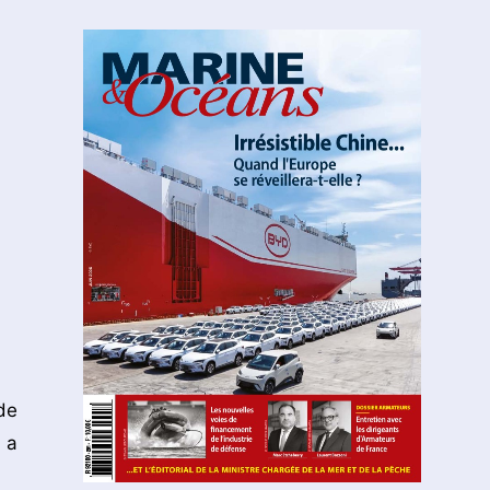
de
 a