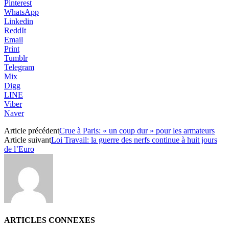
Pinterest
WhatsApp
Linkedin
ReddIt
Email
Print
Tumblr
Telegram
Mix
Digg
LINE
Viber
Naver
Article précédent
Crue à Paris: « un coup dur » pour les armateurs
Article suivant
Loi Travail: la guerre des nerfs continue à huit jours
de l’Euro
ARTICLES CONNEXES