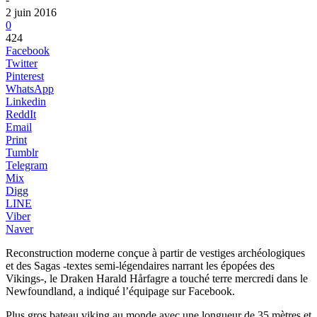
2 juin 2016
0
424
Facebook
Twitter
Pinterest
WhatsApp
Linkedin
ReddIt
Email
Print
Tumblr
Telegram
Mix
Digg
LINE
Viber
Naver
Reconstruction moderne conçue à partir de vestiges archéologiques
et des Sagas -textes semi-légendaires narrant les épopées des
Vikings-, le Draken Harald Hårfagre a touché terre mercredi dans le
Newfoundland, a indiqué l’équipage sur Facebook.
Plus gros bateau viking au monde avec une longueur de 35 mètres et