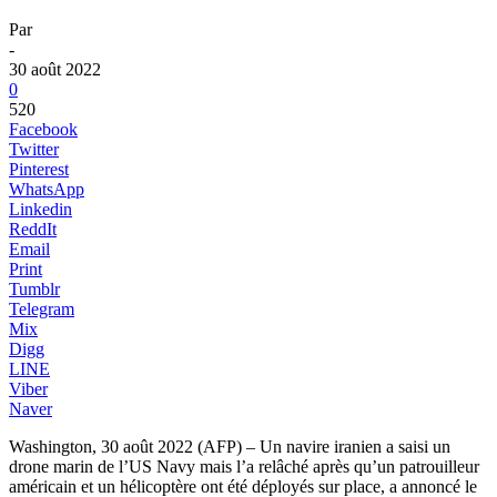
Par
-
30 août 2022
0
520
Facebook
Twitter
Pinterest
WhatsApp
Linkedin
ReddIt
Email
Print
Tumblr
Telegram
Mix
Digg
LINE
Viber
Naver
Washington, 30 août 2022 (AFP) – Un navire iranien a saisi un
drone marin de l’US Navy mais l’a relâché après qu’un patrouilleur
américain et un hélicoptère ont été déployés sur place, a annoncé le