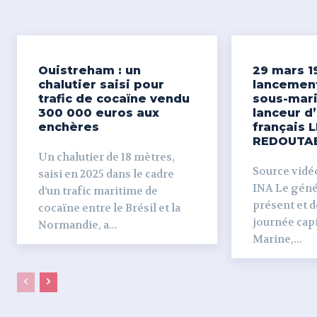
Ouistreham : un
29 mars 1
chalutier saisi pour
lancemen
trafic de cocaïne vendu
sous-mari
300 000 euros aux
lanceur d
enchères
français L
REDOUTA
Un chalutier de 18 mètres,
Source vidéo 
saisi en 2025 dans le cadre
INA Le génér
d’un trafic maritime de
présent et dé
cocaïne entre le Brésil et la
journée capi
Normandie, a...
Marine,...