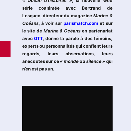
« Océan d’histoires »
, la nouvelle web
série coanimée avec Bertrand de
Lesquen, directeur du magazine
Marine &
Océans
, à voir sur
parismatch.com
et sur
le site de
Marine & Océans
en partenariat
avec
GTT
, donne la parole à des témoins,
experts ou personnalités qui confient leurs
regards, leurs observations, leurs
anecdotes sur ce
« monde du silence »
qui
n’en est pas un.