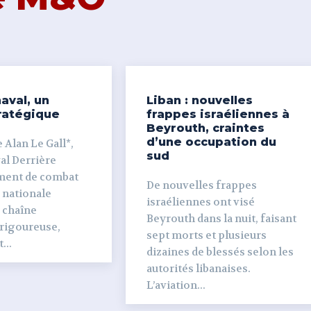
aval, un
Liban : nouvelles
ratégique
frappes israéliennes à
Beyrouth, craintes
d’une occupation du
 Alan Le Gall*,
sud
ière
ment de combat
De nouvelles frappes
 nationale
israéliennes ont visé
e chaîne
Beyrouth dans la nuit, faisant
 rigoureuse,
sept morts et plusieurs
...
dizaines de blessés selon les
autorités libanaises.
L’aviation...