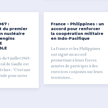
967 :
France – Philippines : un
t du premier
accord pour renforcer
n nucléaire
la coopération militaire
’engins
en Indo-Pacifique
E
BLE
La France et les Philippines
ont signé un accord
du 9 juillet 1969 :
permettant à leurs forces
al de Gaulle est
armées de participer à des
clare : "C’est une
exercices conjoints sur leurs
tale pour notre
territoires...