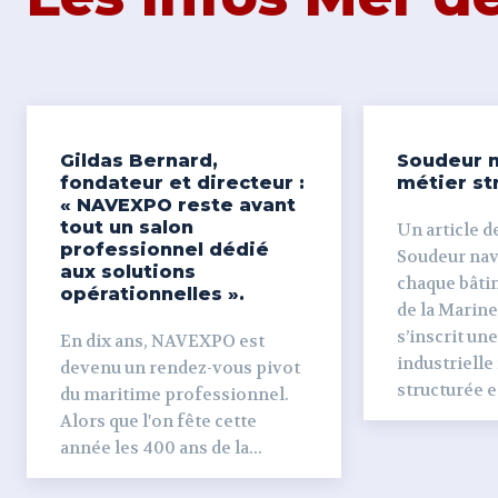
Gildas Bernard,
Soudeur n
fondateur et directeur :
métier st
« NAVEXPO reste avant
tout un salon
Un article de
professionnel dédié
Soudeur naval Derr
aux solutions
chaque bâti
opérationnelles ».
de la Marine
s’inscrit un
En dix ans, NAVEXPO est
industrielle
devenu un rendez-vous pivot
structurée et
du maritime professionnel.
Alors que l'on fête cette
année les 400 ans de la...