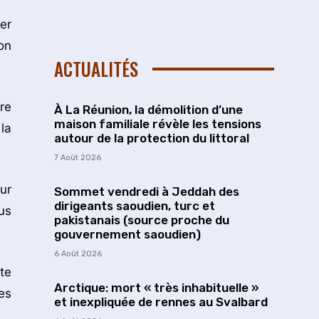
ier
on
ACTUALITÉS
re
À La Réunion, la démolition d’une
maison familiale révèle les tensions
la
autour de la protection du littoral
7 Août 2026
ur
Sommet vendredi à Jeddah des
dirigeants saoudien, turc et
us
pakistanais (source proche du
gouvernement saoudien)
6 Août 2026
te
Arctique: mort « très inhabituelle »
es
et inexpliquée de rennes au Svalbard